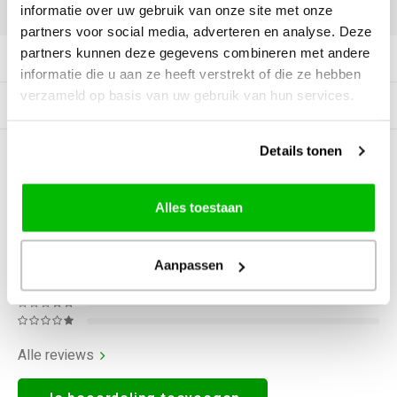
DELEN:
informatie over uw gebruik van onze site met onze
partners voor social media, adverteren en analyse. Deze
partners kunnen deze gegevens combineren met andere
Productomschrijving
informatie die u aan ze heeft verstrekt of die ze hebben
verzameld op basis van uw gebruik van hun services.
Gerelateerde producten
Details tonen
0
STERREN OP BASIS VAN
0
BEOORDELINGEN
0
Reviews
Alles toestaan
Aanpassen
Alle reviews