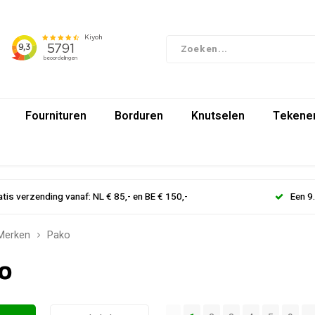
Fournituren
Borduren
Knutselen
Tekenen
atis verzending vanaf: NL € 85,- en BE € 150,-
Een 9
Merken
Pako
o