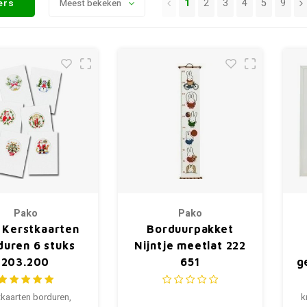
1
2
3
4
5
9
ters
Meest bekeken
Pako
Pako
 Kerstkaarten
Borduurpakket
duren 6 stuks
Nijntje meetlat 222
203.200
651
g
tkaarten borduren,
k