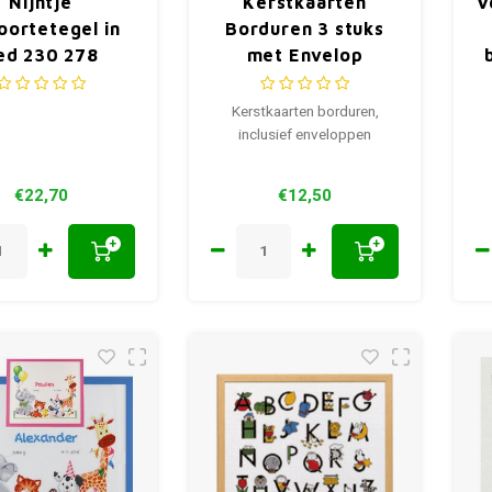
Nijntje
Kerstkaarten
V
oortetegel in
Borduren 3 stuks
ed 230 278
met Envelop
200.209
Kerstkaarten borduren,
inclusief enveloppen
€22,70
€12,50
+
+