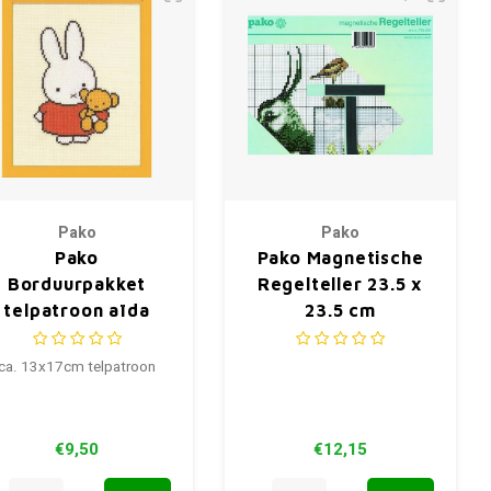
Pako
Pako
Pako
Pako Magnetische
Borduurpakket
Regelteller 23.5 x
telpatroon aïda
23.5 cm
Nijntje met beer
13x17cm
ca. 13x17cm telpatroon
€9,50
€12,15