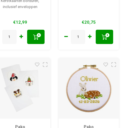
Kerstkaarten borduren,
inclusief enveloppen
€12,99
€20,75
+
+
Pako
Pako