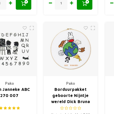
+
+
Pako
Pako
en Janneke ABC
Borduurpakket
270 007
geboorte Nijntje
wereld Dick Bruna
276.054