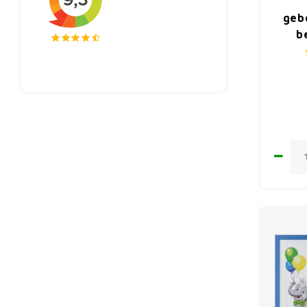
geb
b