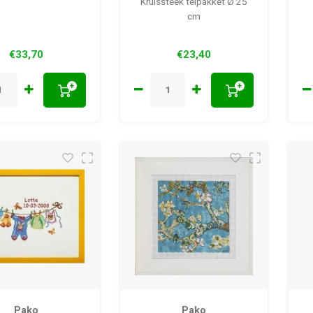
Kruissteek telpakket Ø 25
cm
€33,70
€23,40
+
+
Pako
Pako