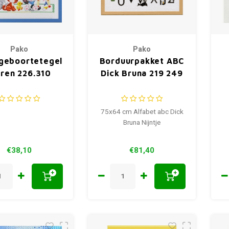
Pako
Pako
geboortetegel
Borduurpakket ABC
eren 226.310
Dick Bruna 219 249
75x64 cm Alfabet abc Dick
Bruna Nijntje
€38,10
€81,40
+
+