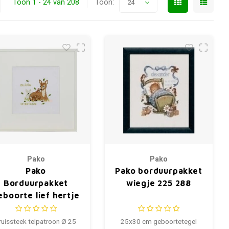
Toon 1 - 24 van 208
Toon:
24
Pako
Pako
Pako
Pako borduurpakket
Borduurpakket
wiegje 225 288
eboorte lief hertje
ruissteek telpatroon Ø 25
25x30 cm geboortetegel