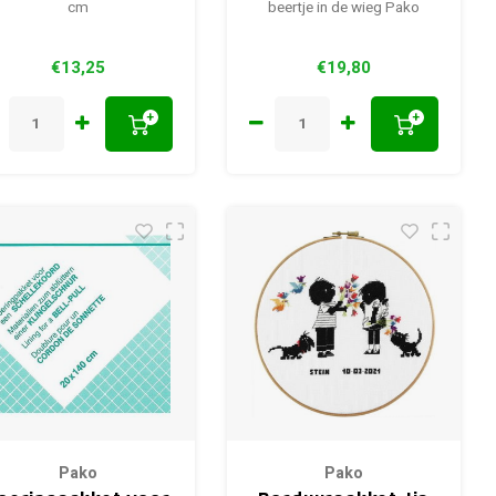
cm
beertje in de wieg Pako
€13,25
€19,80
+
+
Pako
Pako