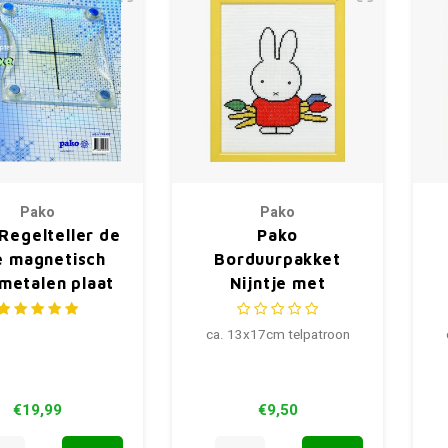
Pako
Pako
Regelteller de
Pako
e magnetisch
Borduurpakket
metalen plaat
Nijntje met
penselen 13 x 17 cm
ca. 13x17cm telpatroon
€19,99
€9,50