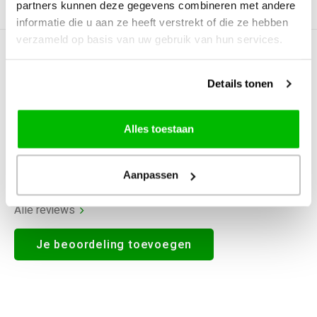
partners kunnen deze gegevens combineren met andere
Productomschrijving
informatie die u aan ze heeft verstrekt of die ze hebben
verzameld op basis van uw gebruik van hun services.
0
STERREN OP BASIS VAN
0
BEOORDELINGEN
Details tonen
0
Reviews
Alles toestaan
Aanpassen
Alle reviews
Je beoordeling toevoegen