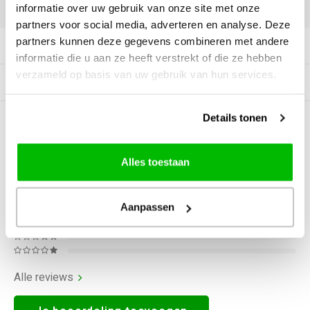
DELEN:
informatie over uw gebruik van onze site met onze
partners voor social media, adverteren en analyse. Deze
partners kunnen deze gegevens combineren met andere
Productomschrijving
informatie die u aan ze heeft verstrekt of die ze hebben
verzameld op basis van uw gebruik van hun services.
Gerelateerde producten
Details tonen
0
STERREN OP BASIS VAN
0
BEOORDELINGEN
0
Reviews
Alles toestaan
Aanpassen
Alle reviews