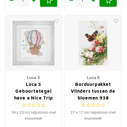
Luca S
Luca S
Luca S
Borduurpakket
Geboortetegel
Vlinders tussen de
have a Nice Trip
bloemen 938
B1191
18 x 20 cm telpatroon met
27 x 17 cm telpatroon met
kruissteek
kruissteek