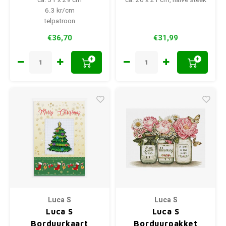
ca. 31 x 29 cm
ca. 20 x 21 cm, halve steek
6.3 kr/cm
telpatroon
€36,70
€31,99
+
+
Luca S
Luca S
Luca S
Luca S
Borduurkaart
Borduurpakket