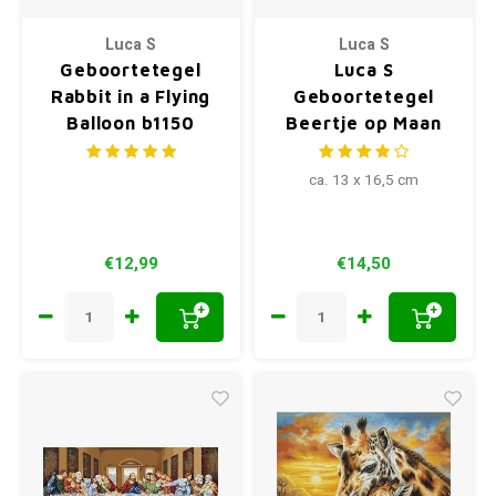
Luca S
Luca S
Geboortetegel
Luca S
Rabbit in a Flying
Geboortetegel
Balloon b1150
Beertje op Maan
SB1146
ca. 13 x 16,5 cm
€12,99
€14,50
+
+