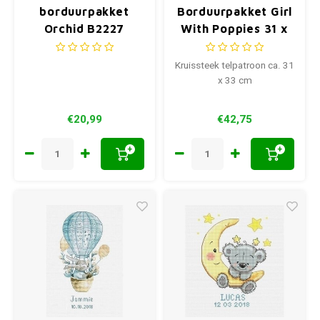
borduurpakket
Borduurpakket Girl
Orchid B2227
With Poppies 31 x
33 cm
Kruissteek telpatroon ca. 31
x 33 cm
€20,99
€42,75
+
+