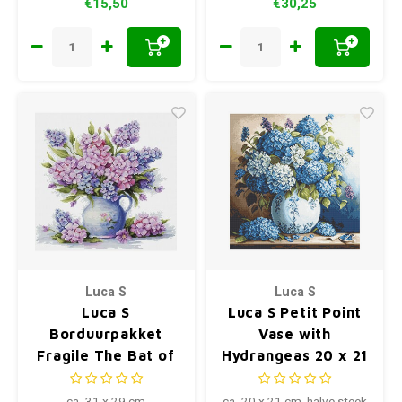
€15,50
€30,25
+
+
Luca S
Luca S
Luca S
Luca S Petit Point
Borduurpakket
Vase with
Fragile The Bat of
Hydrangeas 20 x 21
Fragile Hope
cm SG700