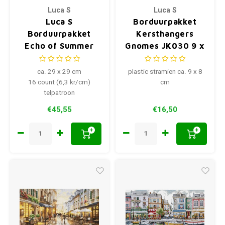
Luca S
Luca S
Luca S
Borduurpakket
Borduurpakket
Kersthangers
Echo of Summer
Gnomes JK030 9 x
8 cm
ca. 29 x 29 cm
plastic stramien ca. 9 x 8
16 count (6,3 kr/cm)
cm
telpatroon
€45,55
€16,50
+
+