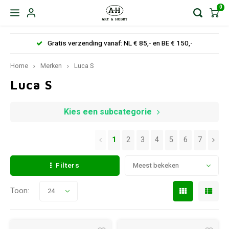
0
Gratis verzending vanaf: NL € 85,- en BE € 150,-
Home
Merken
Luca S
Luca S
Kies een subcategorie
1
2
3
4
5
6
7
Filters
Meest bekeken
Toon:
24