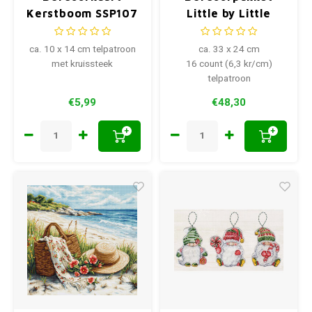
Kerstboom SSP107
Little by Little
Blooming
ca. 10 x 14 cm telpatroon
ca. 33 x 24 cm
met kruissteek
16 count (6,3 kr/cm)
telpatroon
€5,99
€48,30
+
+