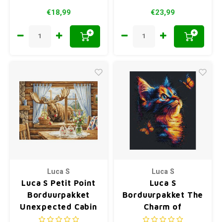
€18,99
€23,99
+
+
Luca S
Luca S
Luca S Petit Point
Luca S
Borduurpakket
Borduurpakket The
Unexpected Cabin
Charm of
Guest
Butterflies