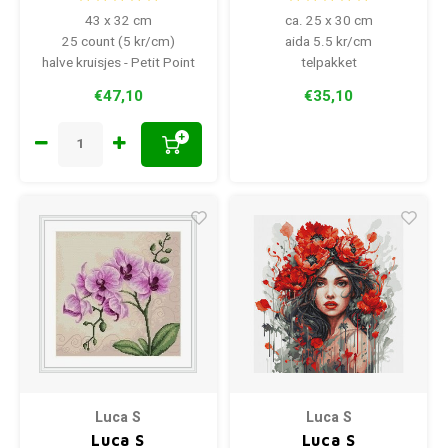
43 x 32 cm
ca. 25 x 30 cm
25 count (5 kr/cm)
aida 5.5 kr/cm
halve kruisjes - Petit Point
telpakket
€47,10
€35,10
+
Luca S
Luca S
Luca S
Luca S