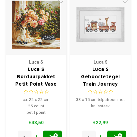
Luca S
Luca S
Luca S
Luca S
Borduurpakket
Geboortetegel
Petit Point Vase
Train Journey
with Roses and
B1190
Blueberries
ca. 22 x 22 cm
33 x 15 cm telpatroon met
25 count
kruissteek
petit point
€43,50
€22,99
+
+