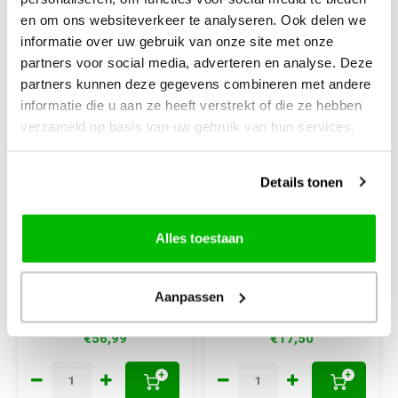
en om ons websiteverkeer te analyseren. Ook delen we
informatie over uw gebruik van onze site met onze
partners voor social media, adverteren en analyse. Deze
partners kunnen deze gegevens combineren met andere
informatie die u aan ze heeft verstrekt of die ze hebben
verzameld op basis van uw gebruik van hun services.
Luca S
Luca S
Details tonen
Luca S
Luca S
Borduurpakket
Borduurpakket
Amsterdam
Twee Schattige
Alles toestaan
Olifantjes B1184
ca. 47.5 x 32 cm
Kruissteek met telpatroon
19 x 19 cm
Aanpassen
€56,99
€17,50
+
+