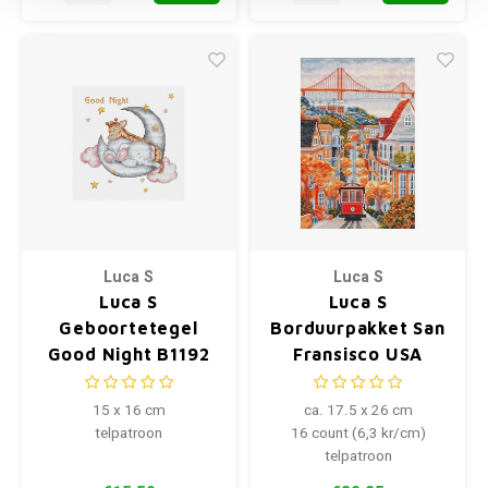
Luca S
Luca S
Luca S
Luca S
Geboortetegel
Borduurpakket San
Good Night B1192
Fransisco USA
15 x 16 cm
ca. 17.5 x 26 cm
telpatroon
16 count (6,3 kr/cm)
telpatroon