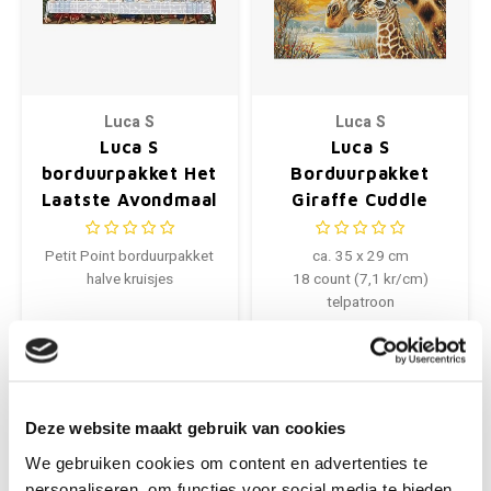
Luca S
Luca S
Luca S
Luca S
borduurpakket Het
Borduurpakket
Laatste Avondmaal
Giraffe Cuddle
G407
Petit Point borduurpakket
ca. 35 x 29 cm
halve kruisjes
18 count (7,1 kr/cm)
telpatroon
€136,99
€54,10
+
+
Deze website maakt gebruik van cookies
We gebruiken cookies om content en advertenties te
personaliseren, om functies voor social media te bieden