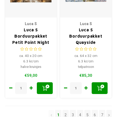
Luca S
Luca S
Luca S
Luca S
Borduurpakket
Borduurpakket
Petit Point Night
Quayside
Time Café
ca. 40 x 20 cm
ca. 64 x 32 cm
6.3 kr/cm
6.3 kr/cm
halve kruisjes
telpatroon
€59,00
€85,30
+
+
1
2
3
4
5
6
7