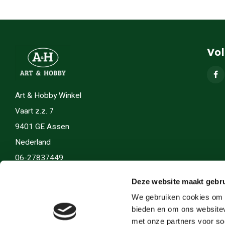
Vo
Art & Hobby Winkel
Vaart z.z. 7
9401 GE Assen
Nederland
06-27837449.
info(@)artenhobby.nl.
Deze website maakt gebru
We gebruiken cookies om c
bieden en om ons websitev
met onze partners voor so