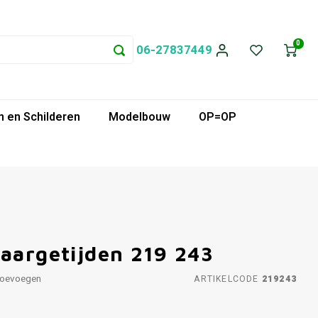
0
06-27837449
 en Schilderen
Modelbouw
OP=OP
jaargetijden 219 243
toevoegen
ARTIKELCODE
219243