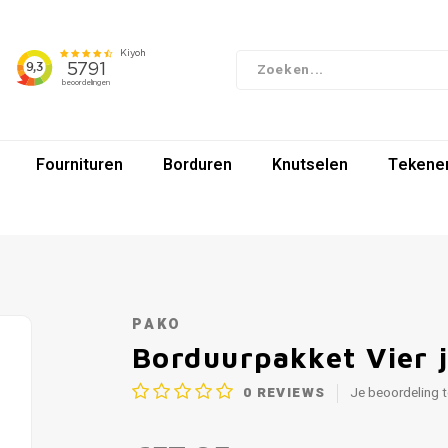
Fournituren
Borduren
Knutselen
Tekenen
PAKO
Borduurpakket Vier 
0
REVIEWS
Je beoordeling 