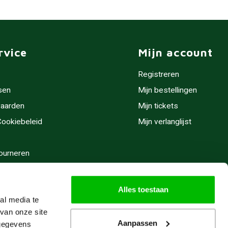
rvice
Mijn account
Registreren
sen
Mijn bestellingen
aarden
Mijn tickets
 Cookiebeleid
Mijn verlanglijst
ourneren
stijden
Alles toestaan
al media te
van onze site
Aanpassen
 gegevens