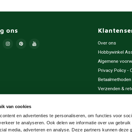
lg ons
Klantense
Over ons
Hobbywinkel As
Algemene voorw
Privacy Policy -
Betaalmethoden
Verzenden & ret
Contact/Opening
Sitemap
ik van cookies
Cadeaubonnen
ontent en advertenties te personaliseren, om functies voor soci
erkeer te analyseren. Ook delen we informatie over uw gebruik 
Inlijsten
cial media, adverteren en analyse. Deze partners kunnen deze