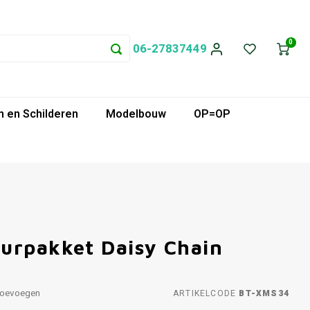
0
06-27837449
 en Schilderen
Modelbouw
OP=OP
urpakket Daisy Chain
toevoegen
ARTIKELCODE
BT-XMS34