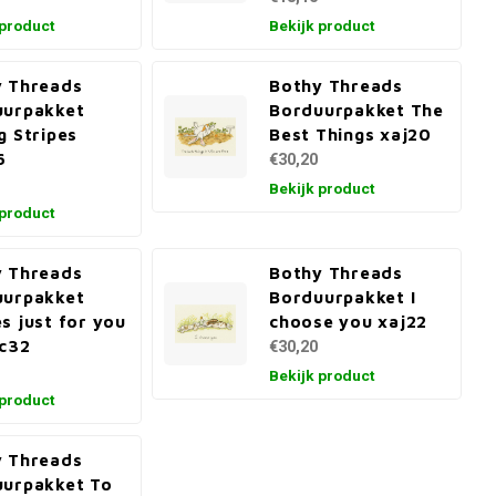
 product
Bekijk product
 Threads
Bothy Threads
uurpakket
Borduurpakket The
g Stripes
Best Things xaj20
6
€30,20
Bekijk product
 product
 Threads
Bothy Threads
uurpakket
Borduurpakket I
s just for you
choose you xaj22
c32
€30,20
Bekijk product
 product
 Threads
urpakket To