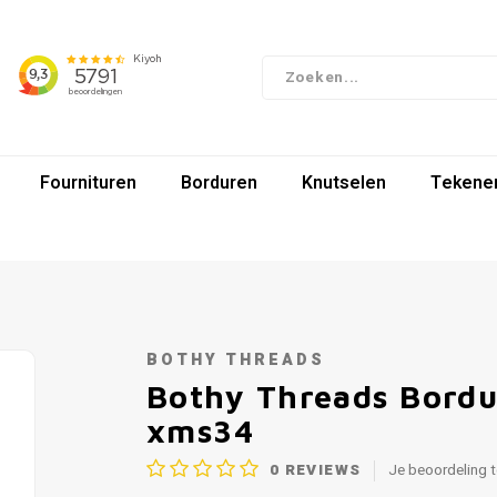
Fournituren
Borduren
Knutselen
Tekenen
BOTHY THREADS
Bothy Threads Bordu
xms34
0
REVIEWS
Je beoordeling 