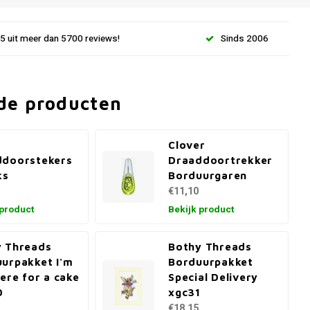
.5 uit meer dan 5700 reviews!
Sinds 2006
de producten
Clover
ddoorstekers
Draaddoortrekker
ks
Borduurgaren
€11,10
 product
Bekijk product
 Threads
Bothy Threads
urpakket I'm
Borduurpakket
here for a cake
Special Delivery
0
xgc31
€18,15