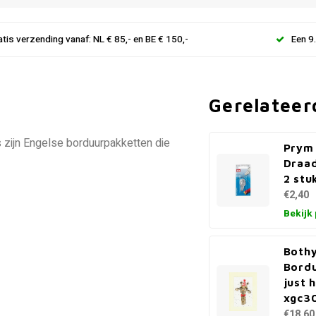
atis verzending vanaf: NL € 85,- en BE € 150,-
Een 9
Gerelateer
 zijn Engelse borduurpakketten die
Prym
Draa
2 stu
€2,40
Bekijk
Bothy
Bordu
just 
xgc3
€18,60