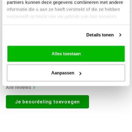
partners kunnen deze gegevens combineren met andere
Productomschrijving
informatie die u aan ze heeft verstrekt of die ze hebben
verzameld op basis van uw gebruik van hun services.
0
STERREN OP BASIS VAN
0
BEOORDELINGEN
Details tonen
0
Reviews
Alles toestaan
Aanpassen
Alle reviews
Je beoordeling toevoegen