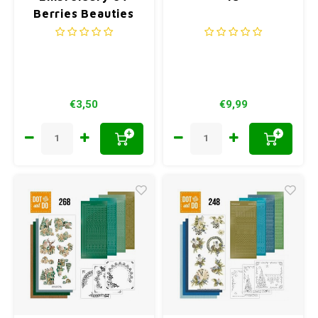
Berries Beauties
Nostalgic Noel
€3,50
€9,99
+
+