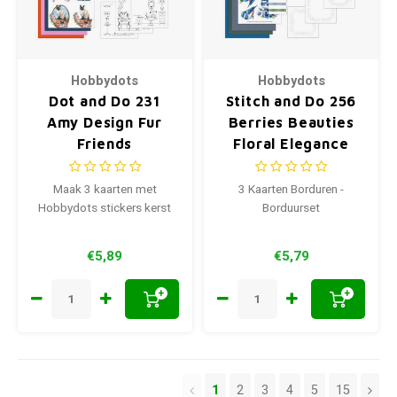
Hobbydots
Hobbydots
Dot and Do 231
Stitch and Do 256
Amy Design Fur
Berries Beauties
Friends
Floral Elegance
Maak 3 kaarten met
3 Kaarten Borduren -
Hobbydots stickers kerst
Borduurset
€5,89
€5,79
+
+
1
2
3
4
5
15