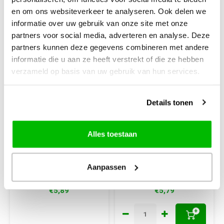
en om ons websiteverkeer te analyseren. Ook delen we
informatie over uw gebruik van onze site met onze
partners voor social media, adverteren en analyse. Deze
partners kunnen deze gegevens combineren met andere
informatie die u aan ze heeft verstrekt of die ze hebben
verzameld op basis van uw gebruik van hun services.
Hobbydots
Hobbydots
Details tonen
Dot and Do 212 -
Stitch and Do 24
Jeanine's Art -
Sweet Honey Bees
Christmas Cottage
Alles toestaan
Maak 3 kaarten met
3 Kaarten Borduren -
Hobbydots stickers
Borduurset
Aanpassen
€5,89
€5,79
+