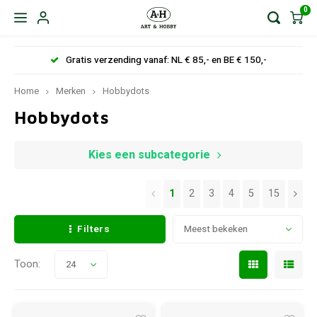
0
Gratis verzending vanaf: NL € 85,- en BE € 150,-
Home
Merken
Hobbydots
Hobbydots
Kies een subcategorie
1
2
3
4
5
15
Filters
Meest bekeken
Toon:
24