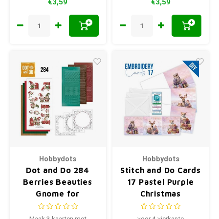
€3,59
€3,59
+
+
Hobbydots
Hobbydots
Dot and Do 284
Stitch and Do Cards
Berries Beauties
17 Pastel Purple
Gnome for
Christmas
Christmas