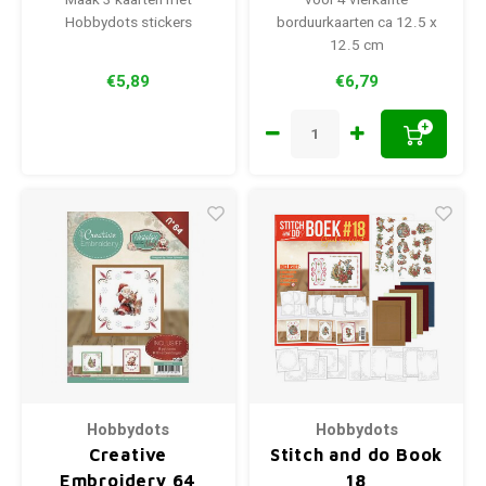
Maak 3 kaarten met
voor 4 vierkante
Hobbydots stickers
borduurkaarten ca 12.5 x
12.5 cm
€5,89
€6,79
+
Hobbydots
Hobbydots
Creative
Stitch and do Book
Embroidery 64
18