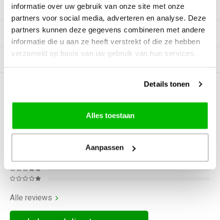
informatie over uw gebruik van onze site met onze
Productomschrijving
partners voor social media, adverteren en analyse. Deze
partners kunnen deze gegevens combineren met andere
Tags
informatie die u aan ze heeft verstrekt of die ze hebben
verzameld op basis van uw gebruik van hun services.
Gerelateerde producten
Details tonen
0
STERREN OP BASIS VAN
0
BEOORDELINGEN
Alles toestaan
0
Reviews
Aanpassen
Alle reviews