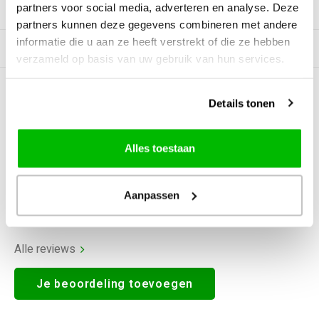
partners voor social media, adverteren en analyse. Deze
Productomschrijving
partners kunnen deze gegevens combineren met andere
informatie die u aan ze heeft verstrekt of die ze hebben
Gerelateerde producten
verzameld op basis van uw gebruik van hun services.
0
STERREN OP BASIS VAN
0
Details tonen
BEOORDELINGEN
0
Reviews
Alles toestaan
Aanpassen
Alle reviews
Je beoordeling toevoegen