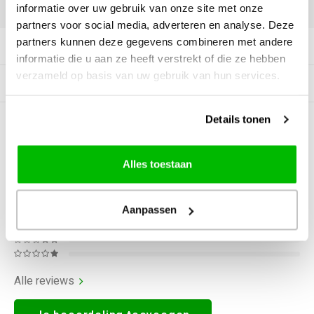
DELEN:
informatie over uw gebruik van onze site met onze
partners voor social media, adverteren en analyse. Deze
partners kunnen deze gegevens combineren met andere
Productomschrijving
informatie die u aan ze heeft verstrekt of die ze hebben
verzameld op basis van uw gebruik van hun services.
Gerelateerde producten
Details tonen
0
STERREN OP BASIS VAN
0
BEOORDELINGEN
0
Reviews
Alles toestaan
Aanpassen
Alle reviews