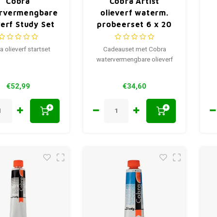
Cobra
Cobra Artist
rvermengbare
olieverf waterm.
verf Study Set
probeerset 6 x 20
ml
 olieverf startset
Cadeauset met Cobra
watervermengbare olieverf
€52,99
€34,60
+
+