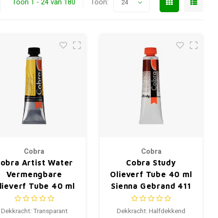
Toon 1 - 24 van 180
Toon:
24
Cobra
Cobra
obra Artist Water
Cobra Study
Vermengbare
Olieverf Tube 40 ml
lieverf Tube 40 ml
Sienna Gebrand 411
Transparantgeel
Groen 272
Dekkracht: Transparant
Dekkracht: Halfdekkend