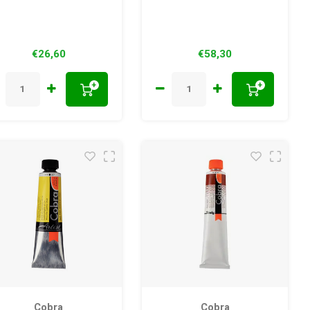
€26,60
€58,30
+
+
Cobra
Cobra