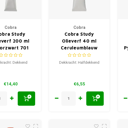
Cobra
Cobra
obra Study
Cobra Study
everf 200 ml
Olieverf 40 ml
oorzwart 701
Ceruleumblauw
P
(Phtalo) 535
kracht: Dekkend
Dekkracht: Halfdekkend
€14,40
€6,55
+
+