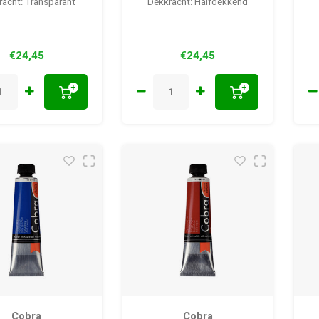
acht: Transparant
Dekkracht: Halfdekkend
€24,45
€24,45
+
+
Cobra
Cobra