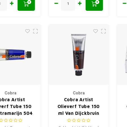
+
+
Cobra
Cobra
obra Artist
Cobra Artist
verf Tube 150
Olieverf Tube 150
ltramarijn 504
ml Van Dijckbruin
403