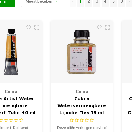
1
2
3
4
5
8
ters
Meest bekeken
Cobra
Cobra
a Artist Water
Cobra
C
ermengbare
Watervermengbare
erf Tube 40 ml
Lijnolie Fles 75 ml
O
lsgeel Donker
223
kracht: Dekkend
Deze oliën verhogen de vloei