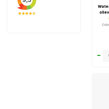
Wate
olie
Cobra