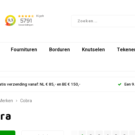
Fournituren
Borduren
Knutselen
Tekenen
atis verzending vanaf: NL € 85,- en BE € 150,-
Een 9
Merken
Cobra
ra