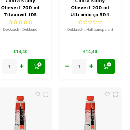
Cobra Study
Cobra Study
Olieverf 200 ml
Olieverf 200 ml
Titaanwit 105
Ultramarijn 504
Dekkracht: Dekkend
Dekkracht: Halftransparant
€14,40
€14,40
+
+