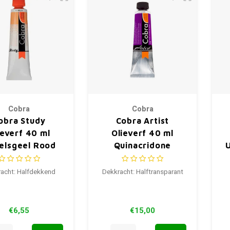
Cobra
Cobra
obra Study
Cobra Artist
ieverf 40 ml
Olieverf 40 ml
elsgeel Rood
Quinacridone
224
Purple Blue 593
acht: Halfdekkend
Dekkracht: Halftransparant
€6,55
€15,00