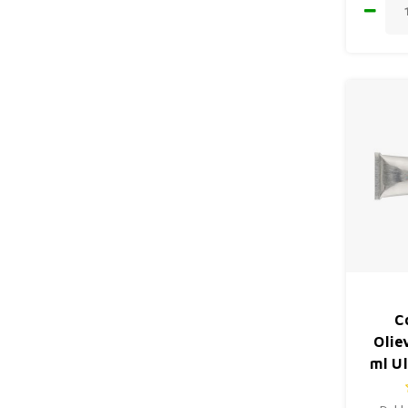
C
Olie
ml U