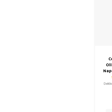
C
Ol
Nap
Dekkr