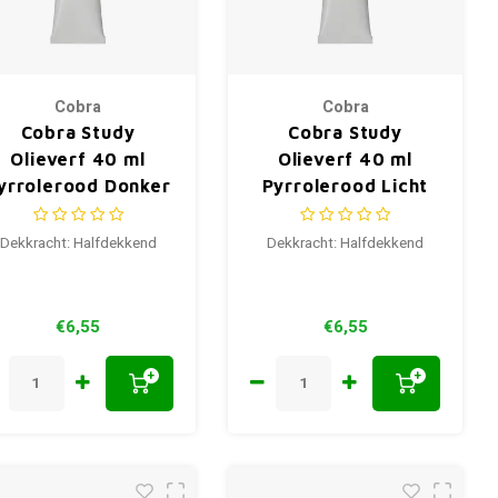
Cobra
Cobra
Cobra Study
Cobra Study
Olieverf 40 ml
Olieverf 40 ml
yrrolerood Donker
Pyrrolerood Licht
345
340
Dekkracht: Halfdekkend
Dekkracht: Halfdekkend
€6,55
€6,55
+
+