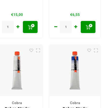
€15,00
€6,55
+
+
Cobra
Cobra