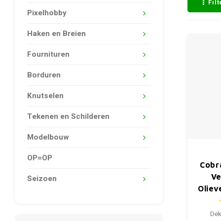
Fil
Pixelhobby
Haken en Breien
Fournituren
Borduren
Knutselen
Tekenen en Schilderen
Modelbouw
OP=OP
Cobr
V
Seizoen
Oliev
Nape
Dek