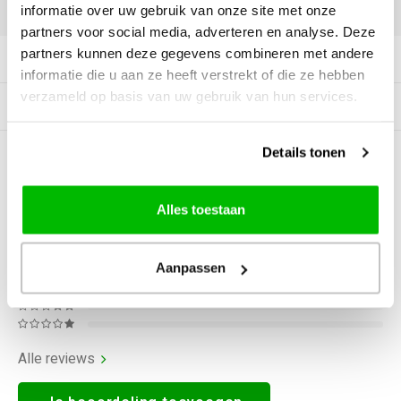
DELEN:
informatie over uw gebruik van onze site met onze
partners voor social media, adverteren en analyse. Deze
partners kunnen deze gegevens combineren met andere
Productomschrijving
informatie die u aan ze heeft verstrekt of die ze hebben
verzameld op basis van uw gebruik van hun services.
Gerelateerde producten
Details tonen
0
STERREN OP BASIS VAN
0
BEOORDELINGEN
0
Reviews
Alles toestaan
Aanpassen
Alle reviews