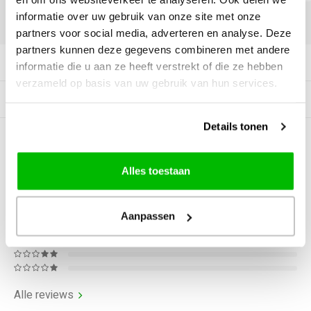
informatie over uw gebruik van onze site met onze
DELEN:
partners voor social media, adverteren en analyse. Deze
partners kunnen deze gegevens combineren met andere
Productomschrijving
informatie die u aan ze heeft verstrekt of die ze hebben
verzameld op basis van uw gebruik van hun services.
Gerelateerde producten
Details tonen
0
STERREN OP BASIS VAN
0
BEOORDELINGEN
Alles toestaan
0
Reviews
Aanpassen
Alle reviews