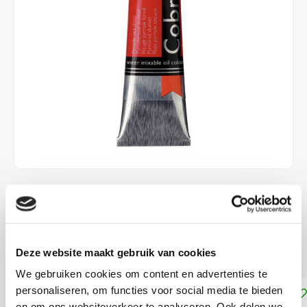
€15,00
DIRECT LEVERBAAR
Dekkracht: Halfdekkend
Lees meer
Deze website maakt gebruik van cookies
We gebruiken cookies om content en advertenties te
personaliseren, om functies voor social media te bieden
Toevoegen aan winkelwagen
en om ons websiteverkeer te analyseren. Ook delen we