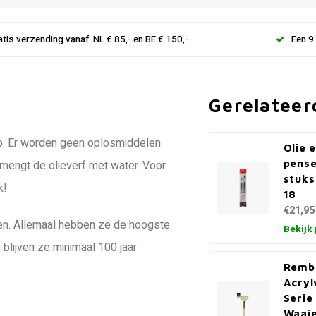
atis verzending vanaf: NL € 85,- en BE € 150,-
Een 9
Gerelateer
 op. Er worden geen oplosmiddelen
Olie 
pense
U mengt de olieverf met water. Voor
stuks
k!
18
€21,95
euren. Allemaal hebben ze de hoogste
Bekijk
blijven ze minimaal 100 jaar
Rembr
Acryl
Serie
Waaie