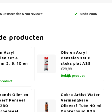
.5 uit meer dan 5700 reviews!
Sinds 2006
de producten
en Acryl
Olie en Acryl
len set 4
Penselen set 6
 nr 2, 6, 10 en
stuks plat A35
€29,99
Bekijk product
 product
andt Olie- en
Cobra Artist Water
verf Penseel
Vermengbare
 280
Olieverf Tube 40 ml
rpenseel
Donkergoud 803