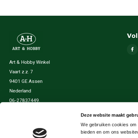
Vo
Art & Hobby Winkel
Vaart z.z. 7
9401 GE Assen
Nederland
06-27837449.
info(@)artenhobby.nl.
Deze website maakt gebru
We gebruiken cookies om c
bieden en om ons websitev