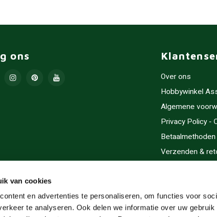
lg ons
Klantense
Over ons
Hobbywinkel As
Algemene voorw
Privacy Policy -
Betaalmethoden
Verzenden & ret
Contact/Opening
Sitemap
ik van cookies
Cadeaubonnen
ontent en advertenties te personaliseren, om functies voor soci
erkeer te analyseren. Ook delen we informatie over uw gebruik 
Inlijsten