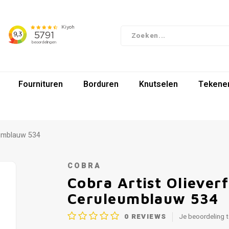
Fournituren
Borduren
Knutselen
Tekenen
eumblauw 534
COBRA
Cobra Artist Oliever
Ceruleumblauw 534
0
REVIEWS
Je beoordeling 