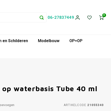
0
06-27837449
 en Schilderen
Modelbouw
OP=OP
f op waterbasis Tube 40 ml
toevoegen
ARTIKELCODE
21055340