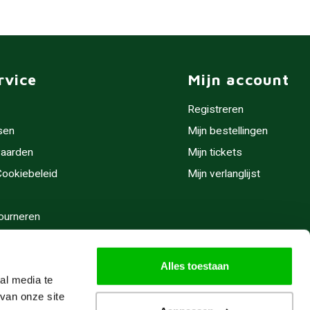
rvice
Mijn account
Registreren
sen
Mijn bestellingen
aarden
Mijn tickets
 Cookiebeleid
Mijn verlanglijst
ourneren
stijden
Alles toestaan
al media te
van onze site