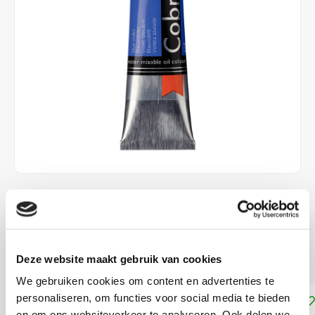
€15,00
DIRECT LEVERBAAR
Dekkracht: Dekkend
Lees meer
Deze website maakt gebruik van cookies
We gebruiken cookies om content en advertenties te
personaliseren, om functies voor social media te bieden
Toevoegen aan winkelwagen
en om ons websiteverkeer te analyseren. Ook delen we