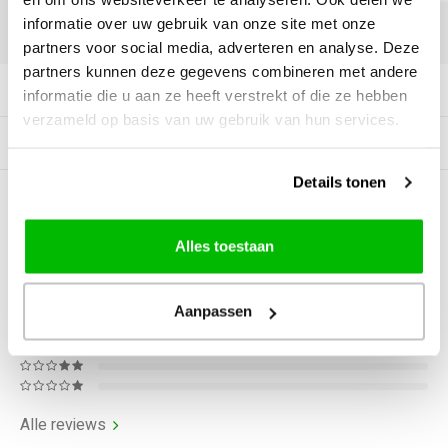
informatie over uw gebruik van onze site met onze
DELEN:
partners voor social media, adverteren en analyse. Deze
partners kunnen deze gegevens combineren met andere
Productomschrijving
informatie die u aan ze heeft verstrekt of die ze hebben
verzameld op basis van uw gebruik van hun services.
Gerelateerde producten
Details tonen
0
STERREN OP BASIS VAN
0
BEOORDELINGEN
Alles toestaan
0
Reviews
Aanpassen
Alle reviews