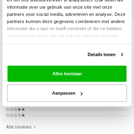
informatie over uw gebruik van onze site met onze
DELEN:
partners voor social media, adverteren en analyse. Deze
partners kunnen deze gegevens combineren met andere
Productomschrijving
informatie die u aan ze heeft verstrekt of die ze hebben
verzameld op basis van uw gebruik van hun services.
Gerelateerde producten
Details tonen
0
STERREN OP BASIS VAN
0
BEOORDELINGEN
Alles toestaan
0
Reviews
Aanpassen
Alle reviews