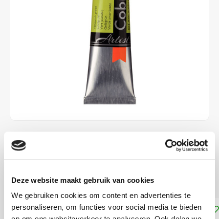
€15,00
DIRECT LEVERBAAR
Dekkracht: Halfdekkend
Lees meer
Deze website maakt gebruik van cookies
We gebruiken cookies om content en advertenties te
personaliseren, om functies voor social media te bieden
Toevoegen aan winkelwagen
en om ons websiteverkeer te analyseren. Ook delen we