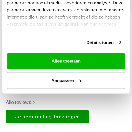
DELEN:
partners voor social media, adverteren en analyse. Deze
partners kunnen deze gegevens combineren met andere
informatie die u aan ze heeft verstrekt of die ze hebben
Productomschrijving
verzameld op basis van uw gebruik van hun services.
0
STERREN OP BASIS VAN
0
Details tonen
BEOORDELINGEN
0
Reviews
Alles toestaan
Aanpassen
Alle reviews
Je beoordeling toevoegen