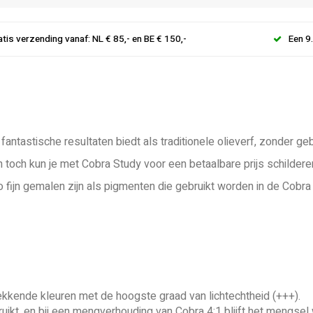
atis verzending vanaf: NL € 85,- en BE € 150,-
Een 9
antastische resultaten biedt als traditionele olieverf, zonder 
och kun je met Cobra Study voor een betaalbare prijs schildere
fijn gemalen zijn als pigmenten die gebruikt worden in de Cobra A
dekkende kleuren met de hoogste graad van lichtechtheid (+++).
ikt, en bij een mengverhouding van Cobra 4:1 blijft het mengsel 