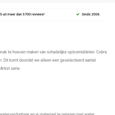
.5 uit meer dan 5700 reviews!
Sinds 2006
gebruik te hoeven maken van schadelijke oplosmiddelen. Cobra
n. Dit komt doordat we alleen een geselecteerd aantal
rtist serie.
waterverdunbaar en je materiaal te reinigen met water.