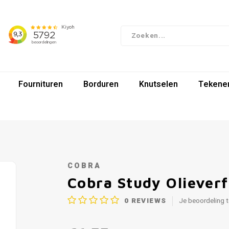
Fournituren
Borduren
Knutselen
Tekenen
COBRA
Cobra Study Oliever
0
REVIEWS
Je beoordeling 