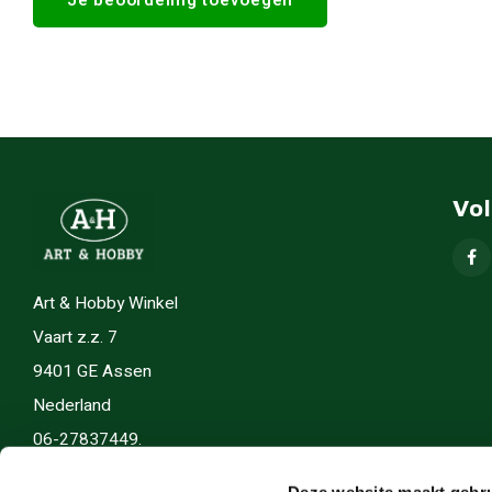
Vo
Art & Hobby Winkel
Vaart z.z. 7
9401 GE Assen
Nederland
06-27837449.
info(@)artenhobby.nl.
Deze website maakt gebru