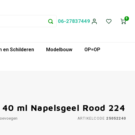
0
06-27837449
 en Schilderen
Modelbouw
OP=OP
f 40 ml Napelsgeel Rood 224
toevoegen
ARTIKELCODE
25052240