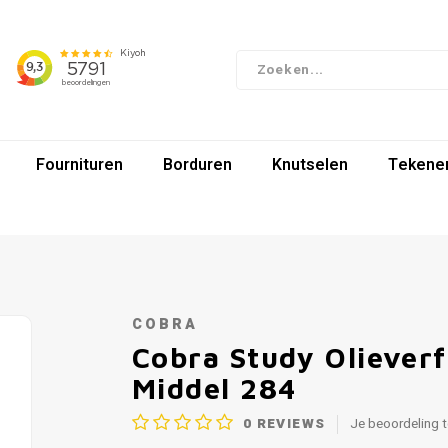
Fournituren
Borduren
Knutselen
Tekenen
COBRA
Cobra Study Oliever
Middel 284
0
REVIEWS
Je beoordeling 