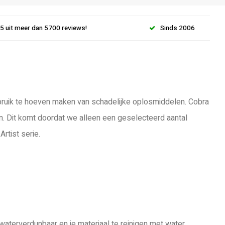
.5 uit meer dan 5700 reviews!
Sinds 2006
gebruik te hoeven maken van schadelijke oplosmiddelen. Cobra
n. Dit komt doordat we alleen een geselecteerd aantal
rtist serie.
waterverdunbaar en je materiaal te reinigen met water.