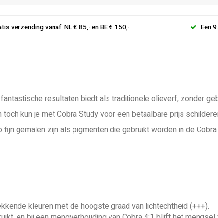
atis verzending vanaf: NL € 85,- en BE € 150,-
Een 9
antastische resultaten biedt als traditionele olieverf, zonder 
och kun je met Cobra Study voor een betaalbare prijs schildere
fijn gemalen zijn als pigmenten die gebruikt worden in de Cobra A
dekkende kleuren met de hoogste graad van lichtechtheid (+++).
ikt, en bij een mengverhouding van Cobra 4:1 blijft het mengsel 