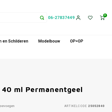
0
06-27837449
 en Schilderen
Modelbouw
OP=OP
f 40 ml Permanentgeel
toevoegen
ARTIKELCODE
25052840