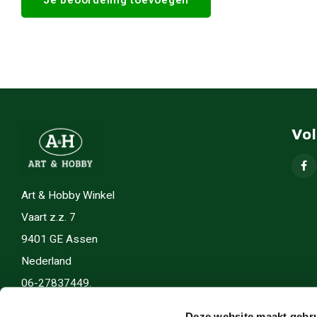
Vo
Art & Hobby Winkel
Vaart z.z. 7
9401 GE Assen
Nederland
06-27837449.
info(@)artenhobby.nl.
Deze website maakt gebru