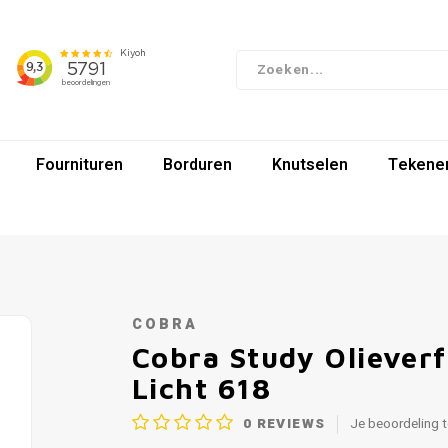
Fournituren
Borduren
Knutselen
Tekenen
COBRA
Cobra Study Oliever
Licht 618
0
REVIEWS
Je beoordeling 