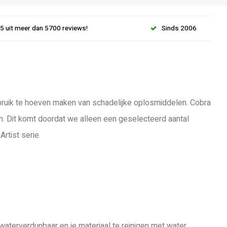
.5 uit meer dan 5700 reviews!
Sinds 2006
gebruik te hoeven maken van schadelijke oplosmiddelen. Cobra
n. Dit komt doordat we alleen een geselecteerd aantal
rtist serie.
waterverdunbaar en je materiaal te reinigen met water.