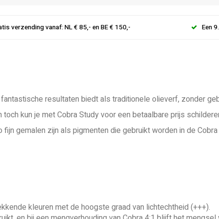
atis verzending vanaf: NL € 85,- en BE € 150,-
Een 9
antastische resultaten biedt als traditionele olieverf, zonder 
och kun je met Cobra Study voor een betaalbare prijs schildere
fijn gemalen zijn als pigmenten die gebruikt worden in de Cobra A
dekkende kleuren met de hoogste graad van lichtechtheid (+++).
ikt, en bij een mengverhouding van Cobra 4:1 blijft het mengsel 