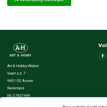
Vo
Art & Hobby Winkel
Vaart z.z. 7
9401 GE Assen
Nederland
06-27837449.
info(@)artenhobby.nl.
Deze website maakt gebru