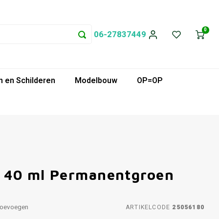
0
06-27837449
 en Schilderen
Modelbouw
OP=OP
f 40 ml Permanentgroen
toevoegen
ARTIKELCODE
25056180