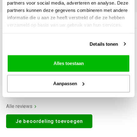
DELEN:
partners voor social media, adverteren en analyse. Deze
partners kunnen deze gegevens combineren met andere
informatie die u aan ze heeft verstrekt of die ze hebben
Productomschrijving
verzameld op basis van uw gebruik van hun services.
0
STERREN OP BASIS VAN
0
Details tonen
BEOORDELINGEN
0
Reviews
Alles toestaan
Aanpassen
Alle reviews
Je beoordeling toevoegen