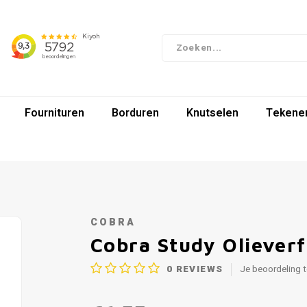
Fournituren
Borduren
Knutselen
Tekenen
COBRA
Cobra Study Oliever
0
REVIEWS
Je beoordeling 