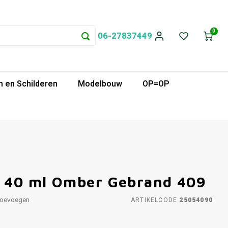
0
06-27837449
 en Schilderen
Modelbouw
OP=OP
f 40 ml Omber Gebrand 409
toevoegen
ARTIKELCODE
25054090