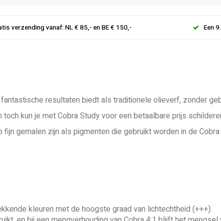
atis verzending vanaf: NL € 85,- en BE € 150,-
Een 9
antastische resultaten biedt als traditionele olieverf, zonder 
och kun je met Cobra Study voor een betaalbare prijs schildere
fijn gemalen zijn als pigmenten die gebruikt worden in de Cobra A
dekkende kleuren met de hoogste graad van lichtechtheid (+++).
ikt, en bij een mengverhouding van Cobra 4:1 blijft het mengsel 