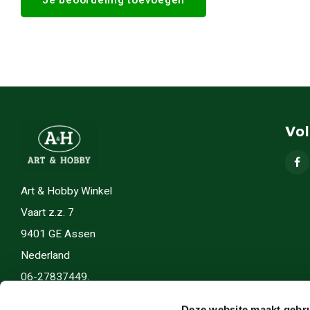
Vo
Art & Hobby Winkel
Vaart z.z. 7
9401 GE Assen
Nederland
06-27837449.
info(@)artenhobby.nl.
Deze website maakt gebru