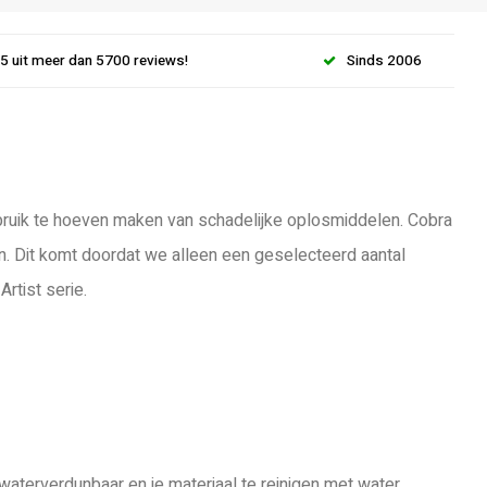
.5 uit meer dan 5700 reviews!
Sinds 2006
gebruik te hoeven maken van schadelijke oplosmiddelen. Cobra
n. Dit komt doordat we alleen een geselecteerd aantal
rtist serie.
waterverdunbaar en je materiaal te reinigen met water.