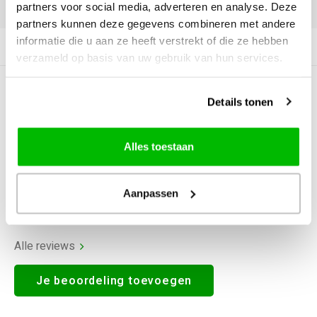
DELEN:
partners voor social media, adverteren en analyse. Deze
partners kunnen deze gegevens combineren met andere
informatie die u aan ze heeft verstrekt of die ze hebben
Productomschrijving
verzameld op basis van uw gebruik van hun services.
0
STERREN OP BASIS VAN
0
Details tonen
BEOORDELINGEN
0
Reviews
Alles toestaan
Aanpassen
Alle reviews
Je beoordeling toevoegen