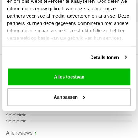
en om ons websiteverkeer te analyseren. Ook delen we
informatie over uw gebruik van onze site met onze
DELEN:
partners voor social media, adverteren en analyse. Deze
partners kunnen deze gegevens combineren met andere
Productomschrijving
informatie die u aan ze heeft verstrekt of die ze hebben
verzameld op basis van uw gebruik van hun services.
Gerelateerde producten
Details tonen
0
STERREN OP BASIS VAN
0
BEOORDELINGEN
Alles toestaan
0
Reviews
Aanpassen
Alle reviews