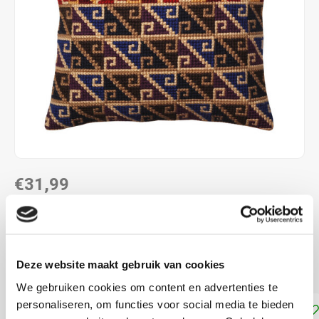
€31,99
DIRECT LEVERBAAR
40 x 40 cm
Deze website maakt gebruik van cookies
voorbedukt
Lees meer
We gebruiken cookies om content en advertenties te
personaliseren, om functies voor social media te bieden
Toevoegen aan winkelwagen