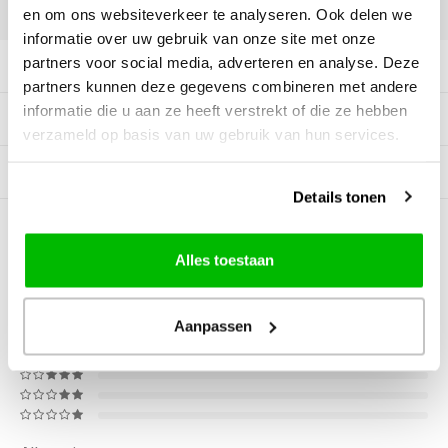
DELEN:
en om ons websiteverkeer te analyseren. Ook delen we
informatie over uw gebruik van onze site met onze
partners voor social media, adverteren en analyse. Deze
Productomschrijving
partners kunnen deze gegevens combineren met andere
informatie die u aan ze heeft verstrekt of die ze hebben
Tags
verzameld op basis van uw gebruik van hun services.
Gerelateerde producten
Details tonen
0
STERREN OP BASIS VAN
0
BEOORDELINGEN
Alles toestaan
0
Reviews
Aanpassen