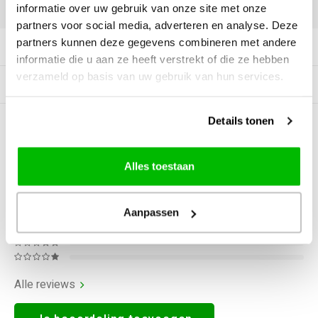
DELEN:
informatie over uw gebruik van onze site met onze
partners voor social media, adverteren en analyse. Deze
partners kunnen deze gegevens combineren met andere
Productomschrijving
informatie die u aan ze heeft verstrekt of die ze hebben
verzameld op basis van uw gebruik van hun services.
Gerelateerde producten
Details tonen
0
STERREN OP BASIS VAN
0
BEOORDELINGEN
0
Reviews
Alles toestaan
Aanpassen
Alle reviews