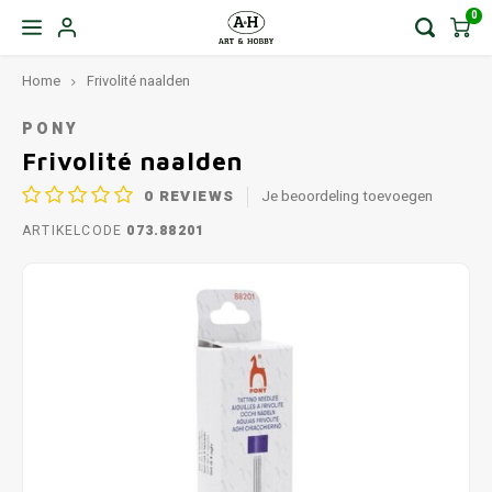
0
Home
Frivolité naalden
PONY
Frivolité naalden
0
REVIEWS
Je beoordeling toevoegen
ARTIKELCODE
073.88201