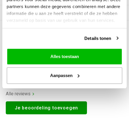
partners kunnen deze gegevens combineren met andere
Gerelateerde producten
informatie die u aan ze heeft verstrekt of die ze hebben
verzameld op basis van uw gebruik van hun services.
0
STERREN OP BASIS VAN
0
BEOORDELINGEN
Details tonen
0
Reviews
Alles toestaan
Aanpassen
Alle reviews
Je beoordeling toevoegen