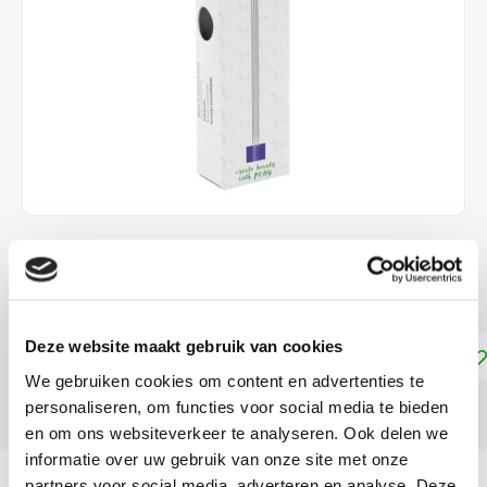
€3,99
DIRECT LEVERBAAR
Deze website maakt gebruik van cookies
Toevoegen aan winkelwagen
We gebruiken cookies om content en advertenties te
personaliseren, om functies voor social media te bieden
DELEN:
en om ons websiteverkeer te analyseren. Ook delen we
informatie over uw gebruik van onze site met onze
Productomschrijving
partners voor social media, adverteren en analyse. Deze