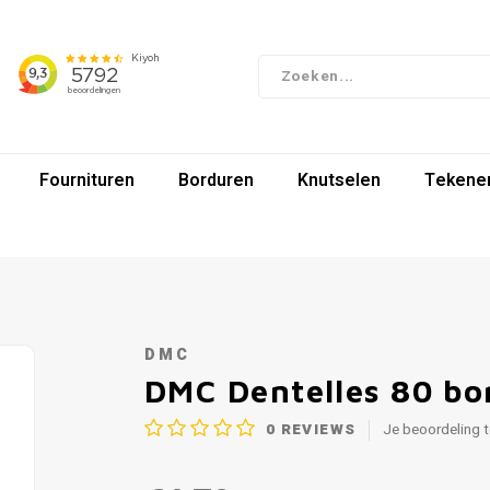
Fournituren
Borduren
Knutselen
Tekenen
DMC
DMC Dentelles 80 bo
0
REVIEWS
Je beoordeling 