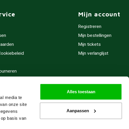
rvice
Mijn account
Registreren
sen
Mijn bestellingen
aarden
Mijn tickets
 Cookiebeleid
Mijn verlanglijst
ourneren
stijden
Alles toestaan
al media te
van onze site
Aanpassen
 gegevens
 op basis van