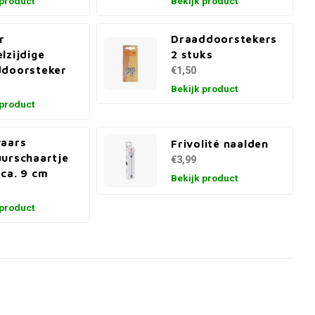
 product
Bekijk product
r
Draaddoorstekers
lzijdige
2 stuks
ddoorsteker
€1,50
Bekijk product
 product
vaars
Frivolité naalden
urschaartje
€3,99
ca. 9 cm
Bekijk product
 product