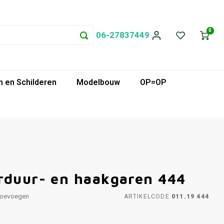
0
06-27837449
 en Schilderen
Modelbouw
OP=OP
rduur- en haakgaren 444
toevoegen
ARTIKELCODE
011.19 444