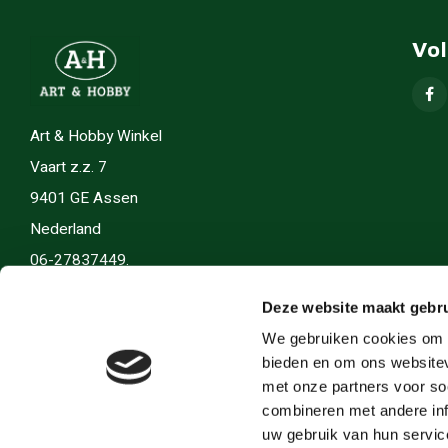
Vo
Art & Hobby Winkel
Vaart z.z. 7
9401 GE Assen
Nederland
06-27837449.
info(@)artenhobby.nl.
Deze website maakt gebru
We gebruiken cookies om c
bieden en om ons websitev
met onze partners voor so
combineren met andere inf
uw gebruik van hun servic