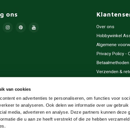
lg ons
Klantense
Over ons
Hobbywinkel As
Algemene voorw
Privacy Policy -
Betaalmethoden
Verzenden & ret
Contact/Opening
Sitemap
ik van cookies
Cadeaubonnen
ontent en advertenties te personaliseren, om functies voor soci
erkeer te analyseren. Ook delen we informatie over uw gebruik 
Inlijsten
cial media, adverteren en analyse. Deze partners kunnen deze
Servicegebieden
ormatie die u aan ze heeft verstrekt of die ze hebben verzameld
RSS-feed
es.