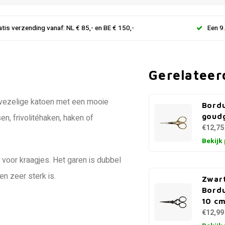
atis verzending vanaf: NL € 85,- en BE € 150,-
Een 9
Gerelateer
gvezelige katoen met een mooie
Bord
goudg
en, frivolitéhaken, haken of
€12,75
Bekijk
 voor kraagjes. Het garen is dubbel
n zeer sterk is.
Zwar
Bordu
10 c
€12,99