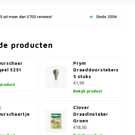
.5 uit meer dan 5700 reviews!
Sinds 2006
de producten
uurschaar
Prym
eel 5251
Draaddoorstekers
5 stuks
€1,99
 product
Bekijk product
t
Clover
urschaartje
Draadinsteker
m
Groen
€18,50