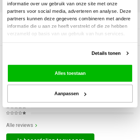
DELEN:
informatie over uw gebruik van onze site met onze
partners voor social media, adverteren en analyse. Deze
partners kunnen deze gegevens combineren met andere
Productomschrijving
informatie die u aan ze heeft verstrekt of die ze hebben
verzameld op basis van uw gebruik van hun services.
Gerelateerde producten
Details tonen
0
STERREN OP BASIS VAN
0
BEOORDELINGEN
0
Reviews
Alles toestaan
Aanpassen
Alle reviews