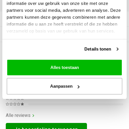
DELEN:
informatie over uw gebruik van onze site met onze
partners voor social media, adverteren en analyse. Deze
partners kunnen deze gegevens combineren met andere
Productomschrijving
informatie die u aan ze heeft verstrekt of die ze hebben
verzameld op basis van uw gebruik van hun services.
Gerelateerde producten
Details tonen
0
STERREN OP BASIS VAN
0
BEOORDELINGEN
0
Reviews
Alles toestaan
Aanpassen
Alle reviews