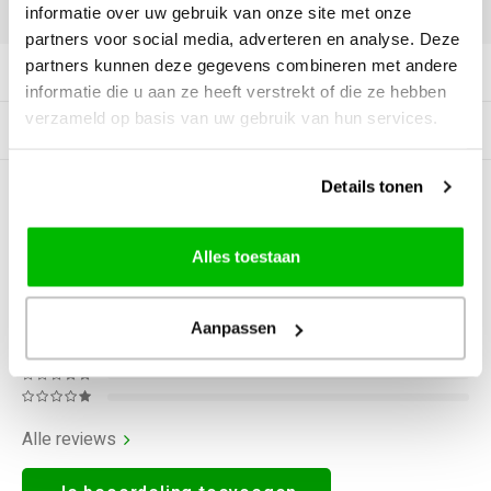
DELEN:
informatie over uw gebruik van onze site met onze
partners voor social media, adverteren en analyse. Deze
partners kunnen deze gegevens combineren met andere
Productomschrijving
informatie die u aan ze heeft verstrekt of die ze hebben
verzameld op basis van uw gebruik van hun services.
Gerelateerde producten
Details tonen
0
STERREN OP BASIS VAN
0
BEOORDELINGEN
0
Reviews
Alles toestaan
Aanpassen
Alle reviews