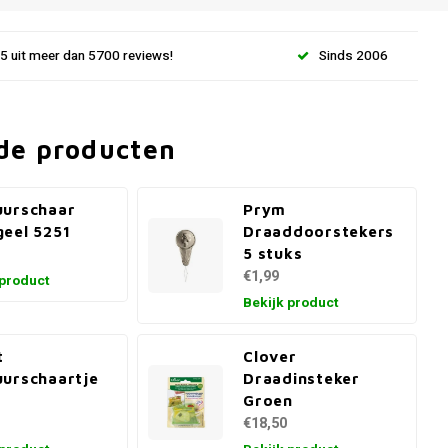
.5 uit meer dan 5700 reviews!
Sinds 2006
de producten
uurschaar
Prym
eel 5251
Draaddoorstekers
5 stuks
€1,99
 product
Bekijk product
t
Clover
urschaartje
Draadinsteker
m
Groen
€18,50