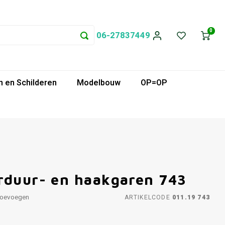
0
06-27837449
 en Schilderen
Modelbouw
OP=OP
rduur- en haakgaren 743
toevoegen
ARTIKELCODE
011.19 743