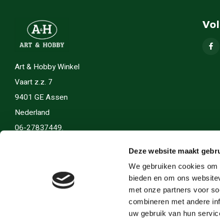
Vo
Art & Hobby Winkel
Vaart z.z. 7
9401 GE Assen
Nederland
06-27837449.
info(@)artenhobby.nl.
Deze website maakt gebru
We gebruiken cookies om c
bieden en om ons websitev
met onze partners voor so
combineren met andere inf
uw gebruik van hun servic