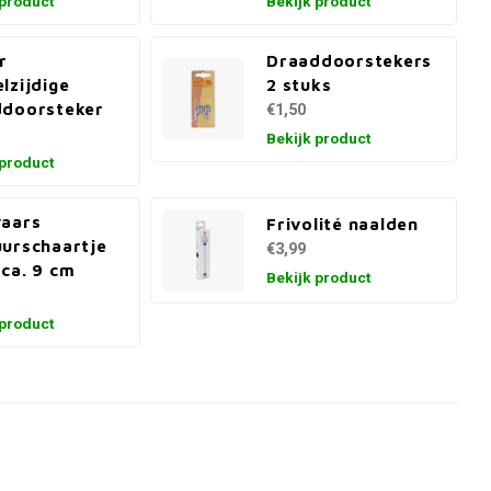
 product
Bekijk product
r
Draaddoorstekers
lzijdige
2 stuks
ddoorsteker
€1,50
Bekijk product
 product
vaars
Frivolité naalden
urschaartje
€3,99
ca. 9 cm
Bekijk product
 product