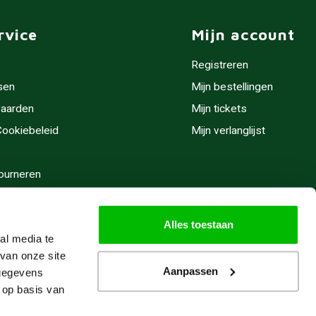
rvice
Mijn account
Registreren
sen
Mijn bestellingen
aarden
Mijn tickets
 Cookiebeleid
Mijn verlanglijst
ourneren
stijden
Alles toestaan
al media te
van onze site
Aanpassen
 gegevens
 op basis van