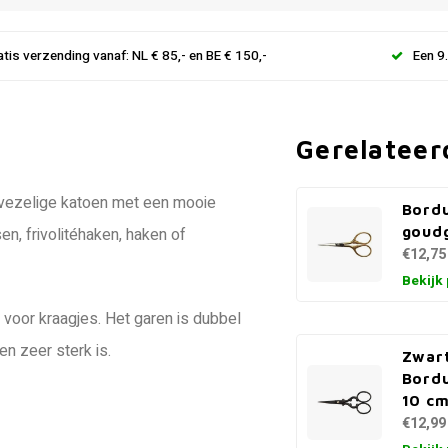
atis verzending vanaf: NL € 85,- en BE € 150,-
Een 9
Gerelateer
gvezelige katoen met een mooie
Bord
goudg
en, frivolitéhaken, haken of
€12,75
Bekijk
 voor kraagjes. Het garen is dubbel
n zeer sterk is.
Zwar
Bordu
10 c
€12,99