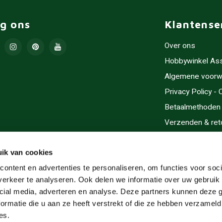
lg ons
Klantense
Over ons
Hobbywinkel As
Algemene voorw
Privacy Policy -
Betaalmethoden
Verzenden & ret
Contact/Opening
Sitemap
ik van cookies
Cadeaubonnen
ontent en advertenties te personaliseren, om functies voor soci
erkeer te analyseren. Ook delen we informatie over uw gebruik 
Inlijsten
cial media, adverteren en analyse. Deze partners kunnen deze
Servicegebieden
ormatie die u aan ze heeft verstrekt of die ze hebben verzameld
RSS-feed
es.