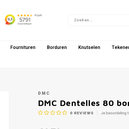
Fournituren
Borduren
Knutselen
Tekenen
DMC
DMC Dentelles 80 bo
0
REVIEWS
Je beoordeling 