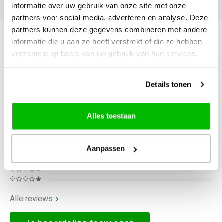
DELEN:
informatie over uw gebruik van onze site met onze
partners voor social media, adverteren en analyse. Deze
partners kunnen deze gegevens combineren met andere
Productomschrijving
informatie die u aan ze heeft verstrekt of die ze hebben
verzameld op basis van uw gebruik van hun services.
Gerelateerde producten
Details tonen
0
STERREN OP BASIS VAN
0
BEOORDELINGEN
0
Reviews
Alles toestaan
Aanpassen
Alle reviews