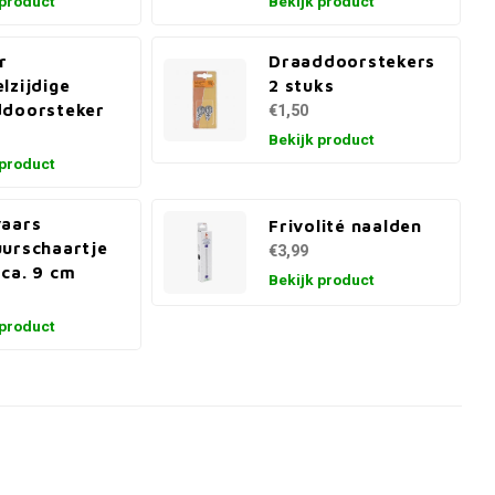
 product
Bekijk product
r
Draaddoorstekers
lzijdige
2 stuks
ddoorsteker
€1,50
Bekijk product
 product
vaars
Frivolité naalden
urschaartje
€3,99
ca. 9 cm
Bekijk product
 product