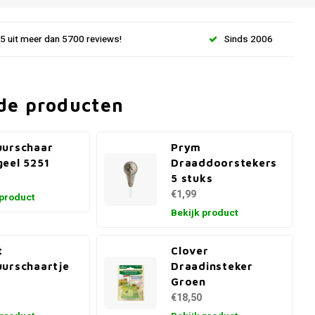
.5 uit meer dan 5700 reviews!
Sinds 2006
de producten
uurschaar
Prym
eel 5251
Draaddoorstekers
5 stuks
€1,99
 product
Bekijk product
t
Clover
urschaartje
Draadinsteker
m
Groen
€18,50