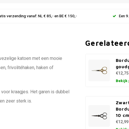
atis verzending vanaf: NL € 85,- en BE € 150,-
Een 9
Gerelateer
gvezelige katoen met een mooie
Bord
goudg
en, frivolitéhaken, haken of
€12,75
Bekijk
 voor kraagjes. Het garen is dubbel
n zeer sterk is.
Zwar
Bordu
10 c
€12,99