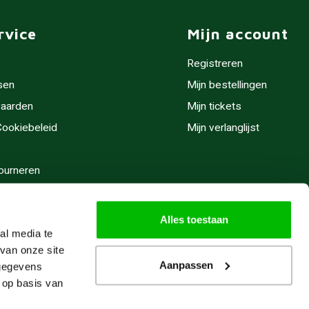
rvice
Mijn account
Registreren
sen
Mijn bestellingen
aarden
Mijn tickets
 Cookiebeleid
Mijn verlanglijst
ourneren
stijden
Alles toestaan
al media te
van onze site
Aanpassen
 gegevens
 op basis van