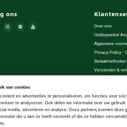
lg ons
Klantense
Over ons
Hobbywinkel As
Algemene voorw
Privacy Policy -
Betaalmethoden
Verzenden & ret
Contact/Opening
Sitemap
ik van cookies
Cadeaubonnen
ontent en advertenties te personaliseren, om functies voor soci
erkeer te analyseren. Ook delen we informatie over uw gebruik 
Inlijsten
cial media, adverteren en analyse. Deze partners kunnen deze
Servicegebieden
ormatie die u aan ze heeft verstrekt of die ze hebben verzameld
RSS-feed
es.