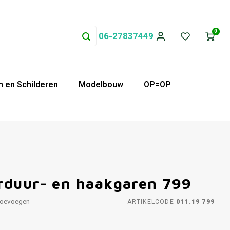
0
06-27837449
 en Schilderen
Modelbouw
OP=OP
rduur- en haakgaren 799
toevoegen
ARTIKELCODE
011.19 799