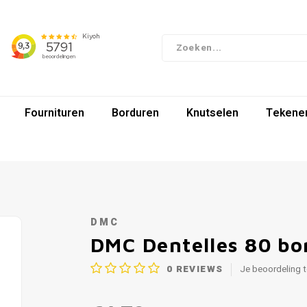
Fournituren
Borduren
Knutselen
Tekenen
DMC
DMC Dentelles 80 bo
0
REVIEWS
Je beoordeling 