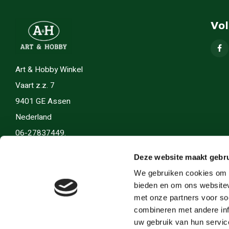
Vo
Art & Hobby Winkel
Vaart z.z. 7
9401 GE Assen
Nederland
06-27837449.
info(@)artenhobby.nl.
Deze website maakt gebru
We gebruiken cookies om c
bieden en om ons websitev
met onze partners voor so
combineren met andere inf
uw gebruik van hun servic