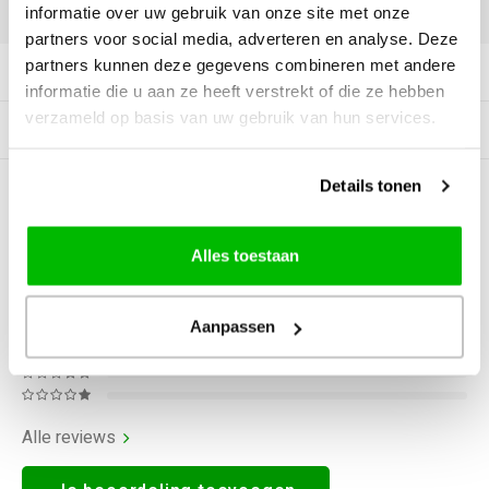
DELEN:
informatie over uw gebruik van onze site met onze
partners voor social media, adverteren en analyse. Deze
partners kunnen deze gegevens combineren met andere
Productomschrijving
informatie die u aan ze heeft verstrekt of die ze hebben
verzameld op basis van uw gebruik van hun services.
Gerelateerde producten
Details tonen
0
STERREN OP BASIS VAN
0
BEOORDELINGEN
0
Reviews
Alles toestaan
Aanpassen
Alle reviews