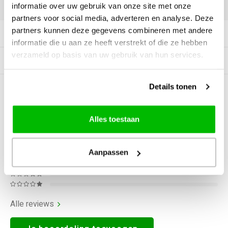
DELEN:
informatie over uw gebruik van onze site met onze
partners voor social media, adverteren en analyse. Deze
partners kunnen deze gegevens combineren met andere
Productomschrijving
informatie die u aan ze heeft verstrekt of die ze hebben
verzameld op basis van uw gebruik van hun services.
Gerelateerde producten
Details tonen
0
STERREN OP BASIS VAN
0
BEOORDELINGEN
0
Reviews
Alles toestaan
Aanpassen
Alle reviews