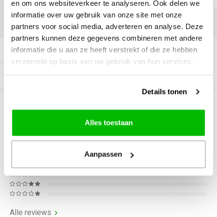
en om ons websiteverkeer te analyseren. Ook delen we
informatie over uw gebruik van onze site met onze
DELEN:
partners voor social media, adverteren en analyse. Deze
partners kunnen deze gegevens combineren met andere
informatie die u aan ze heeft verstrekt of die ze hebben
Productomschrijving
verzameld op basis van uw gebruik van hun services.
Gerelateerde producten
Details tonen
0
STERREN OP BASIS VAN
0
BEOORDELINGEN
Alles toestaan
0
Reviews
Aanpassen
Alle reviews