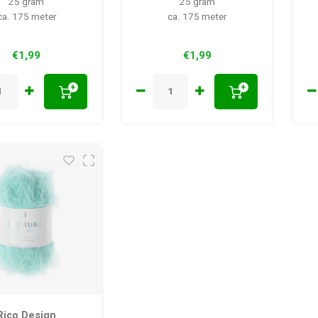
25 gram
25 gram
ca. 175 meter
ca. 175 meter
€1,99
€1,99
+
+
Rico Design