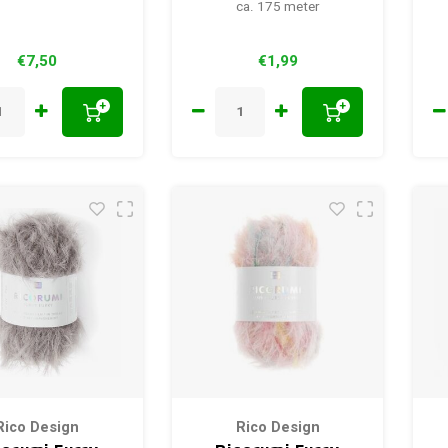
ca. 175 meter
€7,50
€1,99
+
+
Rico Design
Rico Design