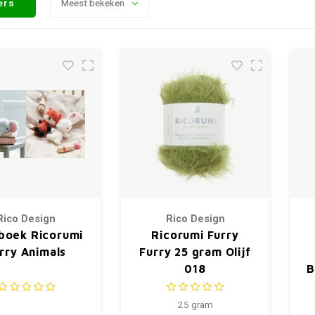
ters
Meest bekeken
Rico Design
Rico Design
boek Ricorumi
Ricorumi Furry
rry Animals
Furry 25 gram Olijf
018
B
25 gram