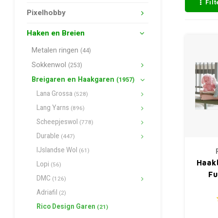
Fil
Pixelhobby
Haken en Breien
Metalen ringen
(44)
Sokkenwol
(253)
Breigaren en Haakgaren
(1957)
Lana Grossa
(528)
Lang Yarns
(896)
Scheepjeswol
(778)
Durable
(447)
IJslandse Wol
(61)
Haak
Lopi
(56)
Fu
DMC
(126)
Adriafil
(2)
Rico Design Garen
(21)