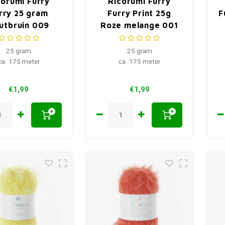
corumi Furry
Ricorumi Furry
rry 25 gram
Furry Print 25g
F
utbruin 009
Roze melange 001
25 gram
25 gram
ca. 175 meter
ca. 175 meter
€1,99
€1,99
+
+