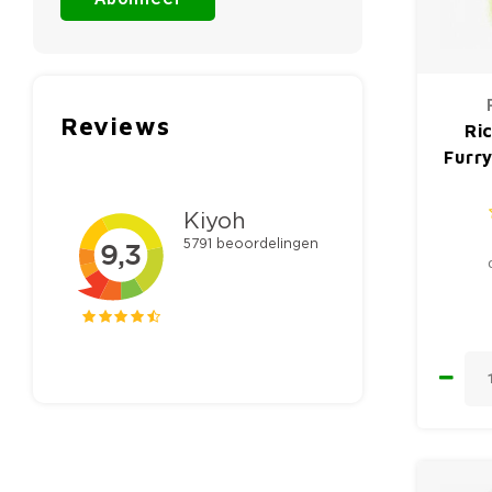
Reviews
Ri
Furr