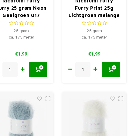
Ricorumi Furry
Ricorumi Furry
urry 25 gram Neon
Furry Print 25g
Geelgroen 017
Lichtgroen melange
002
25 gram
25 gram
ca. 175 meter
ca. 175 meter
€1,99
€1,99
+
+