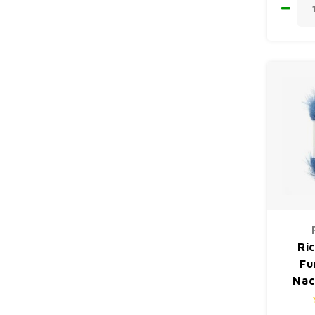
Ri
Fu
Nac