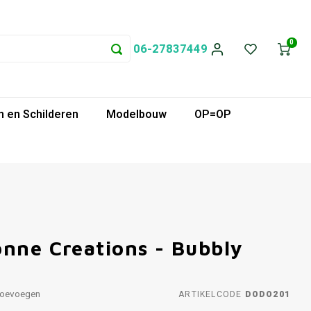
0
06-27837449
 en Schilderen
Modelbouw
OP=OP
onne Creations - Bubbly
toevoegen
ARTIKELCODE
DODO201