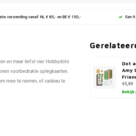
atis verzending vanaf: NL € 85,- en BE € 150,-
Een 9
Gerelateer
en en maar liefst vier Hobbydots
Dot a
Amy D
tronen voorbedrukte oplegkaarten.
Frien
k om mee te nemen, of cadeau te
€5,89
Bekijk