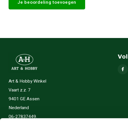
Je beoordeling toevoegen
Vo
Art & Hobby Winkel
Vaart z.z. 7
9401 GE Assen
Nederland
06-27837449.
info(@)artenhobby.nl.