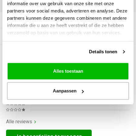
DELEN:
informatie over uw gebruik van onze site met onze
partners voor social media, adverteren en analyse. Deze
partners kunnen deze gegevens combineren met andere
Productomschrijving
informatie die u aan ze heeft verstrekt of die ze hebben
verzameld op basis van uw gebruik van hun services.
Gerelateerde producten
Details tonen
0
STERREN OP BASIS VAN
0
BEOORDELINGEN
0
Reviews
Alles toestaan
Aanpassen
Alle reviews