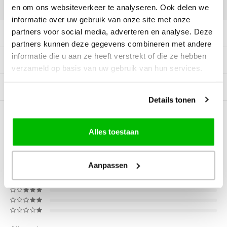
DELEN:
en om ons websiteverkeer te analyseren. Ook delen we
informatie over uw gebruik van onze site met onze
partners voor social media, adverteren en analyse. Deze
Productomschrijving
partners kunnen deze gegevens combineren met andere
informatie die u aan ze heeft verstrekt of die ze hebben
Tags
verzameld op basis van uw gebruik van hun services.
Gerelateerde producten
Details tonen
0
STERREN OP BASIS VAN
0
BEOORDELINGEN
Alles toestaan
0
Reviews
Aanpassen