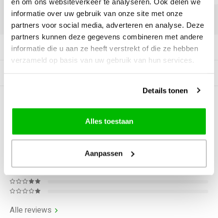
en om ons websiteverkeer te analyseren. Ook delen we
informatie over uw gebruik van onze site met onze
DELEN:
partners voor social media, adverteren en analyse. Deze
partners kunnen deze gegevens combineren met andere
Productomschrijving
informatie die u aan ze heeft verstrekt of die ze hebben
verzameld op basis van uw gebruik van hun services.
Tags
Details tonen
0
STERREN OP BASIS VAN
0
BEOORDELINGEN
Alles toestaan
0
Reviews
Aanpassen
Alle reviews