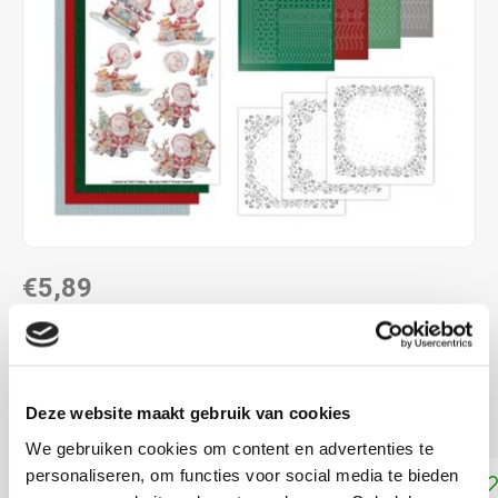
€5,89
NIET LEVERBAAR
Maak 3 kaarten met Hobbydots stickers voorjaar met
Deze website maakt gebruik van cookies
jonge dieren
Lees meer
We gebruiken cookies om content en advertenties te
personaliseren, om functies voor social media te bieden
Toevoegen aan winkelwagen