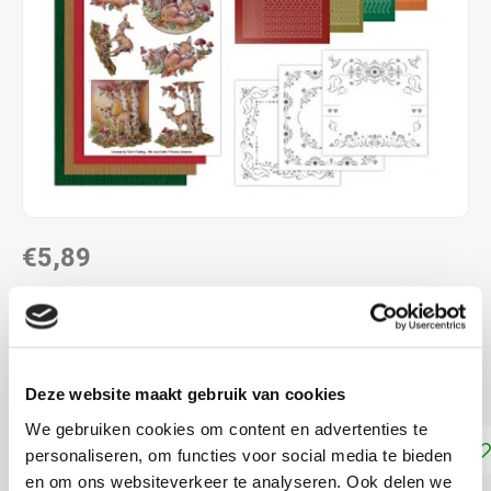
€5,89
DIRECT LEVERBAAR
Maak 3 kaarten met Hobbydots stickers voorjaar met
jonge dieren
Lees meer
Deze website maakt gebruik van cookies
We gebruiken cookies om content en advertenties te
Toevoegen aan winkelwagen
personaliseren, om functies voor social media te bieden
en om ons websiteverkeer te analyseren. Ook delen we