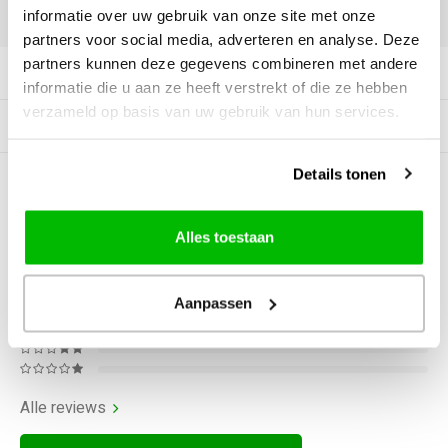
informatie over uw gebruik van onze site met onze
DELEN:
partners voor social media, adverteren en analyse. Deze
partners kunnen deze gegevens combineren met andere
Productomschrijving
informatie die u aan ze heeft verstrekt of die ze hebben
verzameld op basis van uw gebruik van hun services.
Tags
Details tonen
0
STERREN OP BASIS VAN
0
BEOORDELINGEN
Alles toestaan
0
Reviews
Aanpassen
Alle reviews