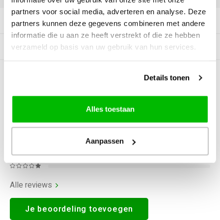
partners voor social media, adverteren en analyse. Deze
Productomschrijving
partners kunnen deze gegevens combineren met andere
informatie die u aan ze heeft verstrekt of die ze hebben
Tags
verzameld op basis van uw gebruik van hun services.
Details tonen
0
STERREN OP BASIS VAN
0
BEOORDELINGEN
0
Reviews
Alles toestaan
Aanpassen
Alle reviews
Je beoordeling toevoegen