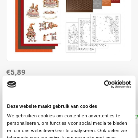
€5,89
DIRECT LEVERBAAR
Maak 3 kaarten met Hobbydots stickers
Lees meer
Deze website maakt gebruik van cookies
We gebruiken cookies om content en advertenties te
Toevoegen aan winkelwagen
personaliseren, om functies voor social media te bieden
en om ons websiteverkeer te analyseren. Ook delen we
DELEN:
informatie over uw gebruik van onze site met onze