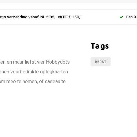
atis verzending vanaf: NL € 85,- en BE € 150,-
Een 9
Tags
en en maar liefst vier Hobbydots
KERST
tronen voorbedrukte oplegkaarten.
k om mee te nemen, of cadeau te