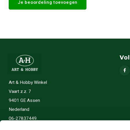
Je beoordeling toevoegen
Vo
Art & Hobby Winkel
Vaart z.z. 7
9401 GE Assen
Nederland
06-27837449.
info(@)artenhobby.nl.