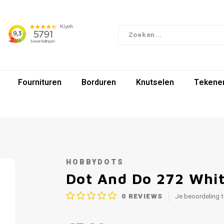
Fournituren
Borduren
Knutselen
Tekenen
HOBBYDOTS
Dot And Do 272 White
0
REVIEWS
Je beoordeling 