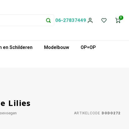
0
06-27837449
 en Schilderen
Modelbouw
OP=OP
 Lilies
toevoegen
ARTIKELCODE
DODO272