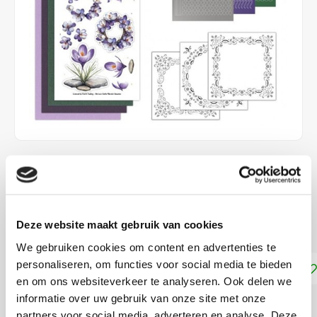
€5,89
DIRECT LEVERBAAR
Deze website maakt gebruik van cookies
Maak 3 kaarten met Hobbydots stickers
Lees meer
We gebruiken cookies om content en advertenties te
personaliseren, om functies voor social media te bieden
Toevoegen aan winkelwagen
en om ons websiteverkeer te analyseren. Ook delen we
informatie over uw gebruik van onze site met onze
DELEN:
partners voor social media, adverteren en analyse. Deze