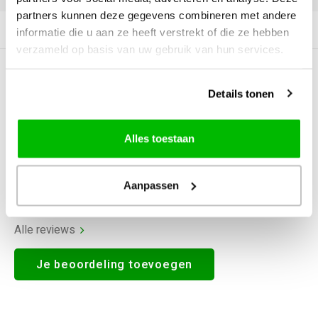
partners kunnen deze gegevens combineren met andere
Productomschrijving
informatie die u aan ze heeft verstrekt of die ze hebben
verzameld op basis van uw gebruik van hun services.
0
STERREN OP BASIS VAN
0
BEOORDELINGEN
Details tonen
0
Reviews
Alles toestaan
Aanpassen
Alle reviews
Je beoordeling toevoegen