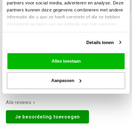
DELEN:
partners voor social media, adverteren en analyse. Deze
partners kunnen deze gegevens combineren met andere
informatie die u aan ze heeft verstrekt of die ze hebben
Productomschrijving
verzameld op basis van uw gebruik van hun services.
0
STERREN OP BASIS VAN
0
Details tonen
BEOORDELINGEN
0
Reviews
Alles toestaan
Aanpassen
Alle reviews
Je beoordeling toevoegen