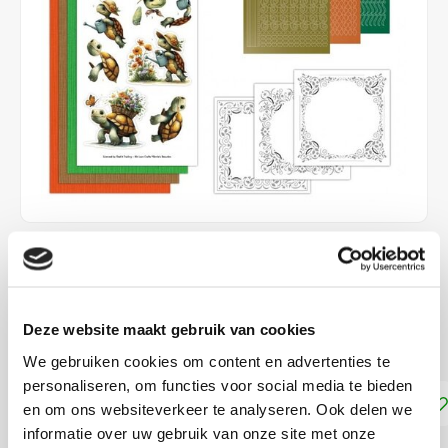
€5,89
DIRECT LEVERBAAR
Deze website maakt gebruik van cookies
Maak 3 kaarten met Hobbydots stickers
Lees meer
We gebruiken cookies om content en advertenties te
personaliseren, om functies voor social media te bieden
Toevoegen aan winkelwagen
en om ons websiteverkeer te analyseren. Ook delen we
informatie over uw gebruik van onze site met onze