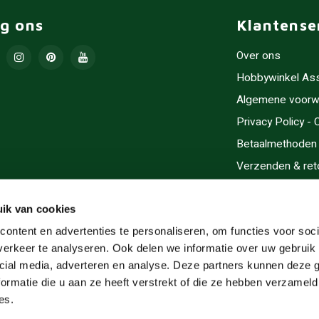
lg ons
Klantense
Over ons
Hobbywinkel As
Algemene voorw
Privacy Policy -
Betaalmethoden
Verzenden & ret
Contact/Opening
Sitemap
ik van cookies
Cadeaubonnen
ontent en advertenties te personaliseren, om functies voor soci
erkeer te analyseren. Ook delen we informatie over uw gebruik 
Inlijsten
cial media, adverteren en analyse. Deze partners kunnen deze
Servicegebieden
ormatie die u aan ze heeft verstrekt of die ze hebben verzameld
RSS-feed
es.