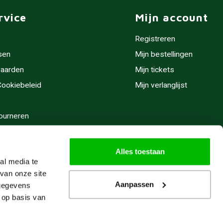
rvice
Mijn account
Registreren
sen
Mijn bestellingen
aarden
Mijn tickets
 Cookiebeleid
Mijn verlanglijst
ourneren
stijden
Alles toestaan
al media te
van onze site
Aanpassen
 gegevens
 op basis van