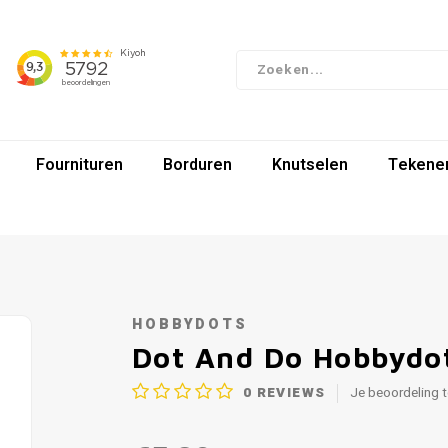
Fournituren
Borduren
Knutselen
Tekenen
HOBBYDOTS
Dot And Do Hobbydot
0
REVIEWS
Je beoordeling 