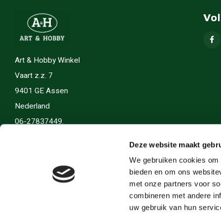
Vo
Art & Hobby Winkel
Vaart z.z. 7
9401 GE Assen
Nederland
06-27837449.
info(@)artenhobby.nl.
Deze website maakt gebru
We gebruiken cookies om c
bieden en om ons websitev
met onze partners voor so
combineren met andere inf
uw gebruik van hun servic